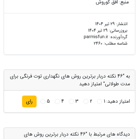
منبع: افق کوروش
انتشار:
29 تیر 1404
بروزرسانی:
29 تیر 1404
گردآورنده:
parmisfun.ir
شناسه مطلب: 2460
به "46 نکته دربار برترین روش های نگهداری توت فرنگی برای
مدت طولانی" امتیاز دهید
امتیاز دهید:
1
2
3
4
5
رای
دیدگاه های مرتبط با "46 نکته دربار برترین روش های