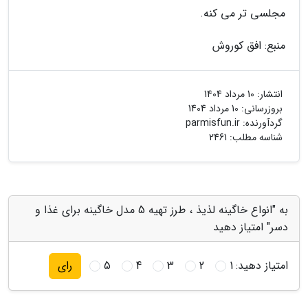
مجلسی تر می کنه.
منبع: افق کوروش
انتشار:
10 مرداد 1404
بروزرسانی:
10 مرداد 1404
گردآورنده:
parmisfun.ir
شناسه مطلب: 2461
به "انواع خاگینه لذیذ ، طرز تهیه 5 مدل خاگینه برای غذا و
دسر" امتیاز دهید
امتیاز دهید:
1
2
3
4
5
رای