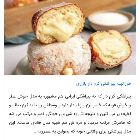
طرز تهیه پیراشکی کرم دار بازاری
پیراشکى کرم دار که به پیراشکی ایرانی هم مشهوره یه مدل خوش عطر
و خوش فرمه که خمیر نرم و پف دار داره و وسطش رو با یه کرم صاف و
لطیف پر مى کنین و نتیجه ش یه شیرینى خونگى تمیز و مرتب مى شه
که ظاهرش مرتب درمیاد و مزه ش هم شبیه مدل قنادى هاست. این
مدل پیراشکى براى وقتایى خوبه که بخواین یه عصرونه...