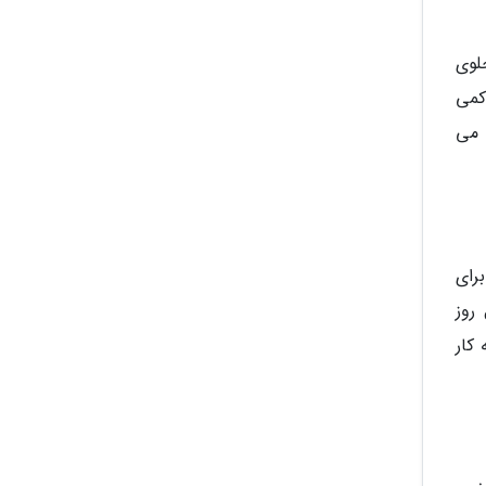
لوی
کمی
 می
رای
روز
کار