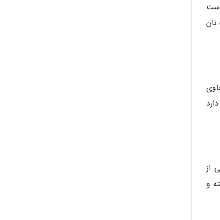
دست
نان
حاوی
ارد
 از
ه و