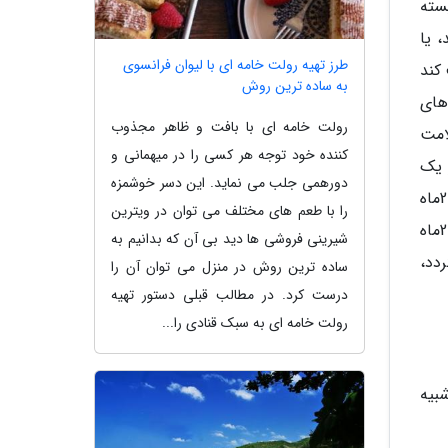
سته
 یا
طرز تهیه رولت خامه ای با لیوان فرانسوی
کند
به ساده ترین روش
های
رولت خامه ای با بافت و ظاهر مجذوب
امت
کننده خود توجه هر کسی را در میهمانی و
 و جزای نقدی از یک
دورهمی جلب می نماید. این دسر خوشمزه
میلیون تا 50میلیون ریال محکوم می گردد. در صورتیکه تقلب غذایی به مصرف نماینده آسیب بزند، مدت معالجه بالای 2ماه
را با طعم های مختلف می توان در ویترین
نباشد، مجازات مرتکب 6ماه تا 2سال حبس تعزیری و 500 هزار تا 2میلیون ریال جزای نقدی است، اگر مدت معالجه بالای 2ماه
شیرینی فروشی ها دید بی آن که بدانیم به
و گردد،
ساده ترین روش در منزل می توان آن را
درست کرد. در مطالب قبلی دستور تهیه
رولت خامه ای به سبک قنادی را...
بیه