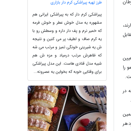
طان
طرز تهیه پیراشکی کرم دار بازاری
پیراشکى کرم دار که به پیراشکی ایرانی هم
مشهوره یه مدل خوش عطر و خوش فرمه
ند،
که خمیر نرم و پف دار داره و وسطش رو با
ابل
یه کرم صاف و لطیف پر مى کنین و نتیجه
ش یه شیرینى خونگى تمیز و مرتب مى شه
که ظاهرش مرتب درمیاد و مزه ش هم
یین
شبیه مدل قنادى هاست. این مدل پیراشکى
داشت نموده، یا نفر دیگری 10 تن آبلیمو را
براى وقتایى خوبه که بخواین یه عصرونه...
ه در
مین
ده 11 قانون استاندارد:هر