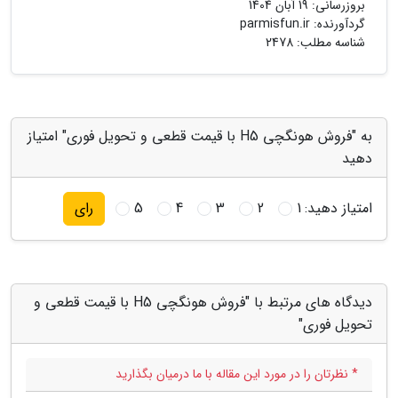
بروزرسانی:
19 آبان 1404
گردآورنده:
parmisfun.ir
شناسه مطلب: 2478
به "فروش هونگچی H5 با قیمت قطعی و تحویل فوری" امتیاز
دهید
امتیاز دهید:
1
2
3
4
5
رای
دیدگاه های مرتبط با "فروش هونگچی H5 با قیمت قطعی و
تحویل فوری"
* نظرتان را در مورد این مقاله با ما درمیان بگذارید