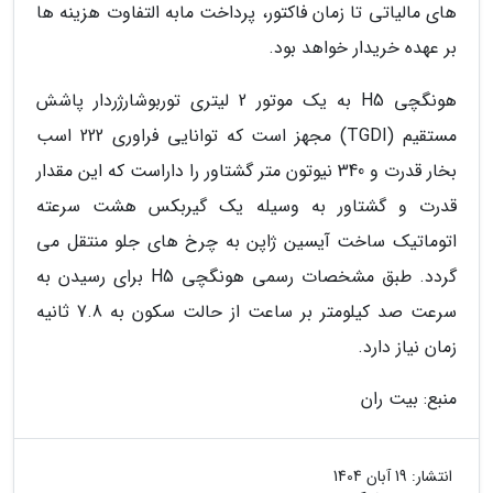
های مالیاتی تا زمان فاکتور، پرداخت مابه التفاوت هزینه ها
بر عهده خریدار خواهد بود.
هونگچی H5 به یک موتور 2 لیتری توربوشارژردار پاشش
مستقیم (TGDI) مجهز است که توانایی فراوری 222 اسب
بخار قدرت و 340 نیوتون متر گشتاور را داراست که این مقدار
قدرت و گشتاور به وسیله یک گیربکس هشت سرعته
اتوماتیک ساخت آیسین ژاپن به چرخ های جلو منتقل می
گردد. طبق مشخصات رسمی هونگچی H5 برای رسیدن به
سرعت صد کیلومتر بر ساعت از حالت سکون به 7.8 ثانیه
زمان نیاز دارد.
منبع: بیت ران
انتشار:
19 آبان 1404