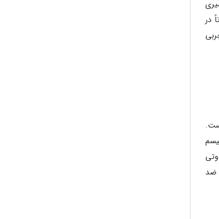
 القای حس سیری
 در
ربی
است.
یسم
 متفاوتی
ی ضد