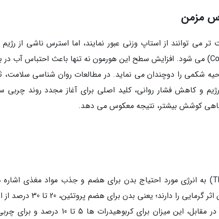
رس مزمن
 تر می توانند از استاپ وزنی عبور نمایند، اما استرس ناشی از رژیم 
طولانی مدت باعث ترشح هورمون کورتیزول (Cortisol) می شود. افزایش سطح این هورمون نه تنها باعث احتباس آب د
احیه شکمی را دوچندان می نماید. در مطالعات روان شناسی سلامت، ث
یم و کاهش فشار روانی، کلید اصلی برای آغاز مجدد روند چربی س
گاهی کوشش بیشتر، نتیجه معکوس می دهد.
اثر گرمایی مواد غذایی (Thermic Effect of Food) به انرژی مورد احتیاج بدن برای هضم و جذب مواد مغذی اشاره
پروتئین ها در میان درشت مغذی ها بالاترین میزان اثر گرمایی را دارند؛ یعنی بدن برای 
حاصل از آن را صرف خود فرآیند هضم می نماید. در مقابل، این میزان برای کربوهیدرات ها 5 تا 10 