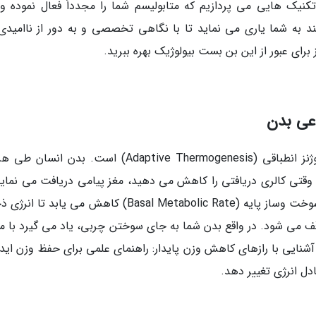
 تکنیک هایی می پردازیم که متابولیسم شما را مجدداً فعال نموده و
د به شما یاری می نماید تا با نگاهی تخصصی و به دور از ناامیدی،
رای عبور از این بن بست بیولوژیک بهره ببرید.
اعی بدن
یکی از مفاهیم کلیدی در بحث استاپ وزنی، ترموژنز انطباقی (Adaptive Thermogenesis) است. بدن ا
وقتی کالری دریافتی را کاهش می دهید، مغز پیامی دریافت می نماید
منابع انرژی در حال اتمام است. در نتیجه، سرعت سوخت وساز پایه (Basal Metabolic Rate) کاهش می یابد 
می شود. در واقع بدن شما به جای سوختن چربی، یاد می گیرد با می
آشنایی با رازهای کاهش وزن پایدار: راهنمای علمی برای حفظ وزن ایده
دل انرژی تغییر دهد.