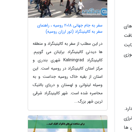
سفر به جام جهانی 2018 روسیه ، راهنمای
های
سفر به کالینینگراد (تور ارزان روسیه)
ر بافت
در این مطلب از سفر به کالینینگراد و منطقه
ابت
ها دیدنی کالینینگراد برایتان می گوییم.
وزی
کالینینگراد Kaliningrad شهری بندری و
مرکز استان کالینینگراد در روسیه است. این
استان از بقیه خاک روسیه جداست و به
وسیله لیتوانی و لهستان و دریای بالتیک
محاصره شده است. شهر کالینینگراد شرقی
ترین شهر بزرگ...
 دارد.
هضم پروتئین، 20 تا 30 درصد از انرژی
درصد و برای چربی ها