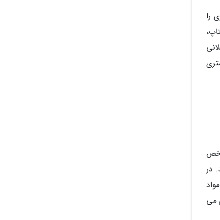
 را
اپ،
اری عضلانی
تری
ه (Gut Microbiome) نقش مشخص
. در
بازدارنده باشد. مصرف پروبیوتیک ها (Probiotics) و مواد
 می