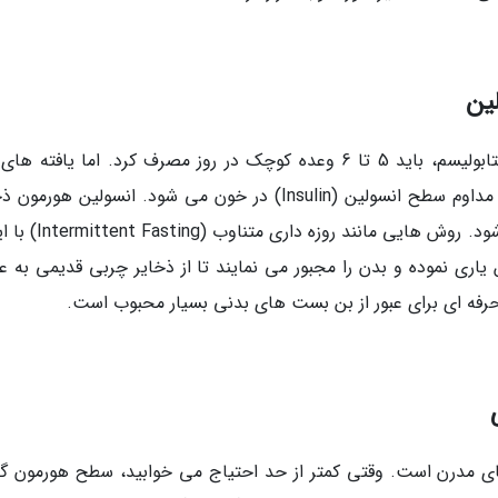
ین
در گذشته توصیه می شد برای بیدار نگه داشتن متابولیسم، باید 5 تا 6 وعده کوچک در روز مصرف کرد. اما یافته
علمی نشان می دهند که این کار باعث بالا ماندن مداوم سطح انسولین (Insulin) در خون می شود. انسولین هو
ساز است و در حضور آن، چربی سوزی متوقف می شود. روش هایی مانند
اری نموده و بدن را مجبور می نمایند تا از ذخایر چربی قدیمی به عن
رفه ای برای عبور از بن بست های بدنی بسیار محبوب است.
ای مدرن است. وقتی کمتر از حد احتیاج می خوابید، سطح هورمون گر