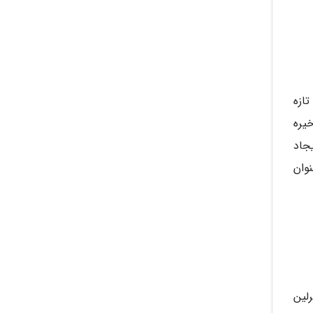
 های تازه
رمون ذخیره
 روزه داری متناوب (Intermittent Fasting) با ایجاد
وان
لین