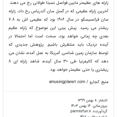
زلزله های عظیمتر مابین فواصل نسبتا طولانی رخ می دهند.
آخرین زلزله عظیمی که در گسل سان آندریاس رخ داد، زلزله
سان فرانسیسکو در سال 1906 بود که عظیمی اش به 7.8
ریشتر می رسید. پیش بینی این موضوع که زلزله عظیم
بعدی چه زمانی خواهد بود، سخت است اما احتمالا در
آینده نزدیک باید منتظرش باشیم. پژوهش جدیدی که
توسط سازمان زمین شناسی آمریکا به عمل آمده، نشان می
دهد که کالیفرنیا طی 30 سال آینده، شاهد زلزله ای 8
ریشتری یا حتی عظیمتر خواهد بود.
منبع: کجارو / amusingplanet.com
انتشار:
8 بهمن 1399
بروزرسانی:
16 بهمن 1403
گردآورنده:
parmisfun.ir
شناسه مطلب: 1418