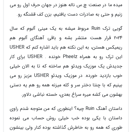
میده ما در صنعت چ.س ناله هنوز در جهان حرف اول رو می
زنیم و حتی به صادرات دست یافتیم، بزن کف قشنگه رو.
گویی ترک Ruin مربوط میشه به یک مینی آلبوم که سال
2024 قرار هست منتشر بشه و باقی آهنگای آلبوم هم
ریمیکس هستن، به این نکته هم باید اشاره کنم که USHER
این ترک رو به همراه Pheelz خونده . USHER برای کار
جدیدش یک موزیک ویدئو هم ساخته که تا به الان خیلی
خوب بازدید خورده. در موزیک ویدئو USHER عزیز رو می
بینیم که با چنتا دختر سر و کله میزنه همه رو هم یه دستی
بهشون می کشه میره سراغ بعدی، خسته نباشی دلاور.
داستان آهنگ Ruin چیه؟ اینطوری که من متوجه شدم راوی
داستان با یکی بوده خب خیلی روش حساب می نموده
طوری که همه رو به خاطرش گذاشته بوده کنار ولی بینشون