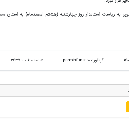
ز قرار گیرد.
 به ریاست استاندار روز چهارشنبه (هشتم اسفندماه) به استان سمر
گردآورنده:
parmisfun.ir
شناسه مطلب: 2437