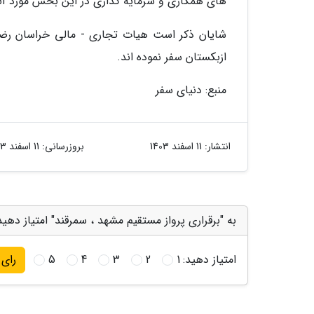
های همکاری و سرمایه گذاری در این بخش مورد آنالی
شایان ذکر است هیات تجاری - مالی خراسان رضوی
ازبکستان سفر نموده اند.
منبع: دنیای سفر
انتشار:
11 اسفند 1403
بروزرسانی:
11 اسفند 1403
به "برقراری پرواز مستقیم مشهد ، سمرقند" امتیاز دهید
امتیاز دهید:
1
2
3
4
5
رای