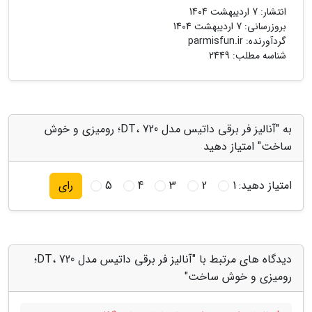
انتشار:
7 اردیبهشت 1404
بروزرسانی:
7 اردیبهشت 1404
گردآورنده:
parmisfun.ir
شناسه مطلب: 2449
به "آنالیز فر برقی داتیس مدل DT، 720؛ رومیزی و خوش
ساخت" امتیاز دهید
امتیاز دهید:
1
2
3
4
5
رای
دیدگاه های مرتبط با "آنالیز فر برقی داتیس مدل DT، 720؛
رومیزی و خوش ساخت"