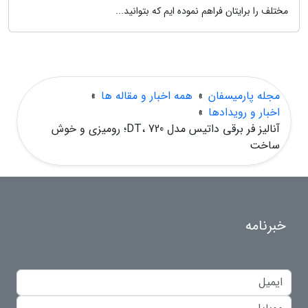
مختلف را برایتان فراهم نموده ایم که بتوانید...
مجله پارمیسفان
»
همه اخبار و مقاله ها
»
اخبار و رویدادها
»
آنالیز فر برقی داتیس مدل DT، 720؛ رومیزی و خوش
ساخت
خبرنامه