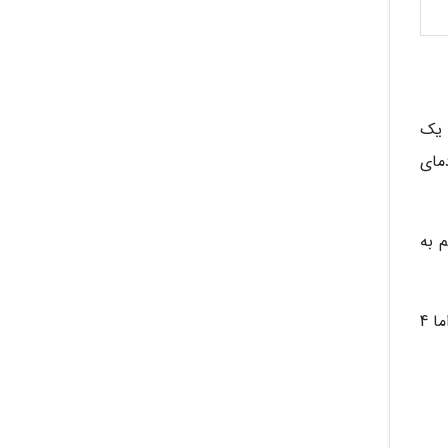
TF-i1 نشان داد اگرچه یک
مای
در اینترنت TD LTE ایرانسل هم به
در نقاطی که گیرندگی سیگنال ضعیف است و انتظار دارید 1 یا 2 چراغ روشن گردد (مانند مودم های سیمکارتی رایج بازار) اما 4