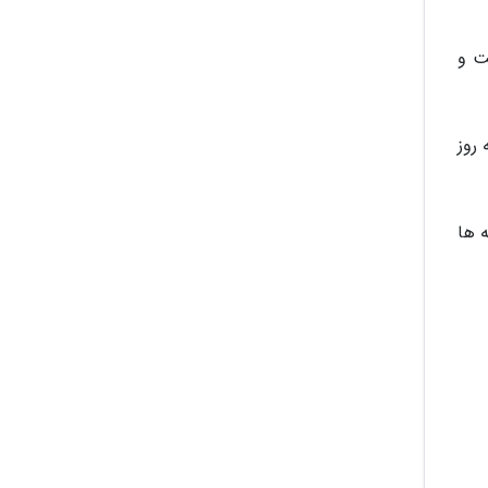
قیمت و
های رادیویی کاملی دارد و وای فای و رده LTE آن به روز
نطقه ها