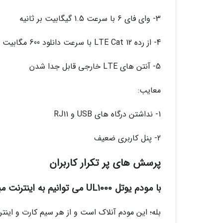
3- وای فای 6 با سرعت 1.5 گیگابیت بر ثانیه
4- از رده LTE Cat 12 با سرعت دانلود 600 مگابیت
5- آنتن های LTE خارجی قابل جدا شدن
معایب:
1- نداشتن درگاه های USB و RJ11
2- پنل کاربری ضعیف
پرسش های پر تکرار کاربران
با مودم یوتل UL1000 می توانیم به اینترنت مبین نت متصل شویم؟
بله؛ این مودم آنلاک است و از هر سیم کارت و اینترنت FDD و TDD پشتیبانی می 