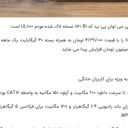
i نسخه لاک شده مودم UL1000 است.
در حال حاضر، مرداد ماه 1404 ایرانسل مودم i120 B1 را با قیمت 4/291/000 تومان به همراه بسته 30 گ
وای فای 6 با سرعت 1500 مگابیت؛ 300 مگابیت برای باند رادیویی 2.4 گیگاهرتز و