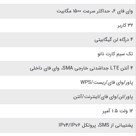
وای فای 6، حداکثر سرعت 1500 مگابیت
32 کاربر
4 درگاه لن گیگابیتی
تک سیم کارت نانو
4 آنتن LTE جداشدنی خارجی SMA، وای فای داخلی
پاور/وای فای/ریست/WPS
پاور/لن/وای فای/اینترنت/آنتن
12 ولت 1.5 آمپر
پشتیبانی از SMS، پروتکل IPv4/IPv6