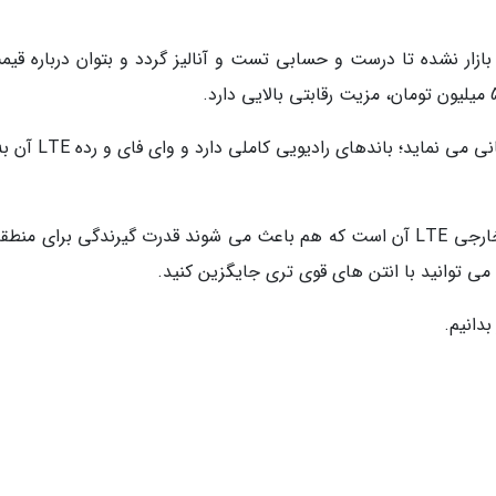
ه آنلاک و اصلی مودم یوتل UL1000 وارد بازار نشده تا درست و حسابی تست و آنالیز گردد و بتوان درباره 
به ویژه اینکه از هر دو اینترنت TDD و FDD پشتیبانی می نماید؛ باند
مزیت بزرگ دیگر این مودم سیمکارتی، آنتن های خارجی LTE آن است که هم باعث می شوند قدرت گیرندگی برای م
 توانید با انتن های قوی تری جایگزین کنید.