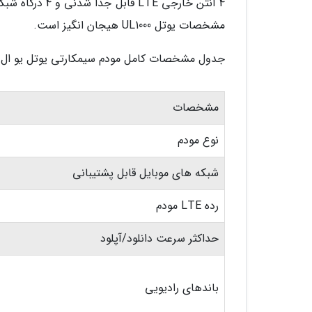
4 آنتن خارجی E
مشخصات یوتل UL1000 هیجان انگیز است.
جدول مشخصات کامل مودم سیمکارتی یوتل یو ال 1000 را در زیر مشاهده کنید:
مشخصات
نوع مودم
شبکه های موبایل قابل پشتیبانی
رده LTE مودم
حداکثر سرعت دانلود/آپلود
باندهای رادیویی