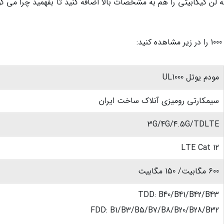
LT قابل جدا شدنی و 4 درگاه شبکه لن گیگابیتی را هم به مشخصات بالا اضافه کنید تا بفهمید چرا می 
مودم یوتل UL1000
سیمکارتی رومیزی آنلاک ساخت ایران
3G/4G/4.5G/TDLTE
LTE Cat 12
600 مگابیت/ 150 مگابیت
TDD: B40/B41/B42/B43
FDD: B1/B3/B5/B7/B8/B20/B28/B32