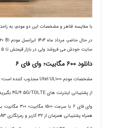
با مقایسه ظاهر و مشخصات این دو مودم، به راحتی می توان پی برد که 120 B1
سایت خودش می فروشد ولی در بازار قیمتش تا 5 میلیون تومان افزایش پیدا می نماید:
دانلود 600 مگابیت؛ وای فای 6
مشخصات مودم Utel UL1000 مجذوب کننده است؛ به ویژه برای کاربران خانگی.
از پشتیبانی اینترنت های 4G/4.5G/TDLTE بگیرید تا سرعت دانلود 600 مگابیت و آپلود 150 مگابیه به واسطه CAT12 بودن!
همراه پشتیبانی همزمان از 32 کاربر و رمزنگاری WPA3.