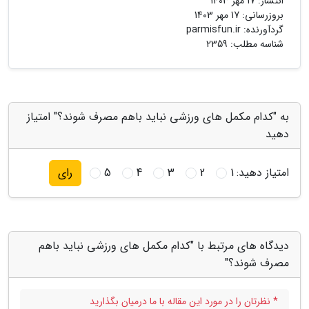
انتشار:
17 مهر 1403
بروزرسانی:
17 مهر 1403
گردآورنده:
parmisfun.ir
شناسه مطلب: 2359
به "کدام مکمل های ورزشی نباید باهم مصرف شوند؟" امتیاز
دهید
امتیاز دهید:
1
2
3
4
5
رای
دیدگاه های مرتبط با "کدام مکمل های ورزشی نباید باهم
مصرف شوند؟"
* نظرتان را در مورد این مقاله با ما درمیان بگذارید