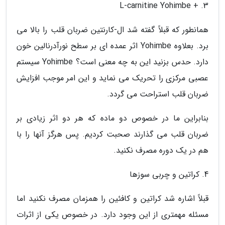
3. + L-carnitine Yohimbe
همانطور که قبلاً گفته شد ال-کارنتین ضربان قلب را بالا می
برد. بعلاوه Yohimbe اثر عمده ای بر سطح نورآدرنالین خون
دارد. حدس بزنید این به چه معنی است؟ Yohimbe سیستم
عصبی مرکزی را تحریک می نماید و این امر موجب افزایش
ضربان قلب استراحت می گردد.
بنابراین ما در خصوص دو ماده که هر دو اثر زیادی بر
ضربان قلب می گذارند صحبت کردیم. پس هرگز آنها را با
هم در یک دوره مصرف نکنید.
4. کراتین و چربی سوزها
قبلاً اشاره شد کراتین و کافئین را همزمان مصرف نکنید اما
مسئله مهمتری از این وجود دارد. در خصوص یکی از اثرات