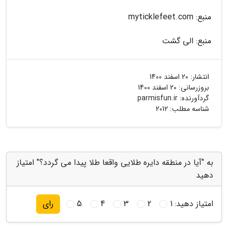
منبع: myticklefeet.com
منبع: الی گشت
انتشار:
20 اسفند 1400
بروزرسانی:
20 اسفند 1400
گردآورنده:
parmisfun.ir
شناسه مطلب: 2012
به "آیا در منطقه دایره طلایی واقعا طلا پیدا می گردد؟" امتیاز
دهید
امتیاز دهید:
1
2
3
4
5
رای