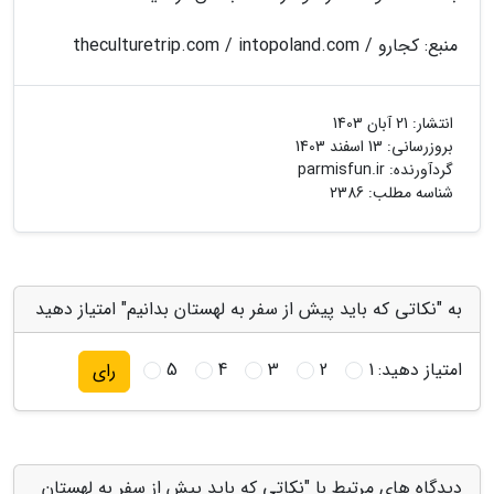
منبع: کجارو / theculturetrip.com / intopoland.com
انتشار:
21 آبان 1403
بروزرسانی:
13 اسفند 1403
گردآورنده:
parmisfun.ir
شناسه مطلب: 2386
به "نکاتی که باید پیش از سفر به لهستان بدانیم" امتیاز دهید
امتیاز دهید:
1
2
3
4
5
رای
دیدگاه های مرتبط با "نکاتی که باید پیش از سفر به لهستان