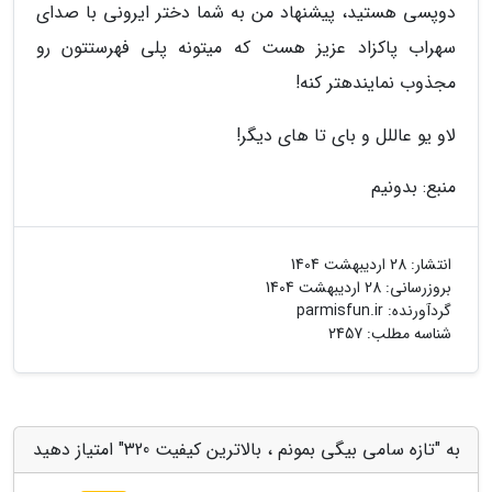
دوپسی هستید، پیشنهاد من به شما دختر ایرونی با صدای
سهراب پاکزاد عزیز هست که میتونه پلی فهرستتون رو
مجذوب نمایندهتر کنه!
لاو یو عاللل و بای تا های دیگر!
منبع: بدونیم
انتشار:
28 اردیبهشت 1404
بروزرسانی:
28 اردیبهشت 1404
گردآورنده:
parmisfun.ir
شناسه مطلب: 2457
به "تازه سامی بیگی بمونم ، بالاترین کیفیت 320" امتیاز دهید