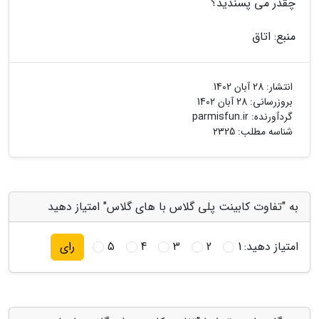
چقدر می پسندید؟
منبع: اتاق
انتشار:
28 آبان 1402
بروزرسانی:
28 آبان 1402
گردآورنده:
parmisfun.ir
شناسه مطلب: 2325
به "تفاوت کابینت پلی گلاس با های گلاس" امتیاز دهید
امتیاز دهید:
1
2
3
4
5
رای