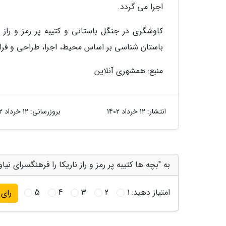
اجرا می گردد.
کاوشگری در جنگل باستانی و کتیبه پر رمز و را
باستان شناسی بر اساس محیط، اجرا، طراحی و فر
منبع: همشهری آنلاین
انتشار:
12 خرداد 1402
بروزرسانی:
12 خرداد 1402
به "بچه ها کتیبه پر رمز و راز ناریکا را فرهنگسرای نی
امتیاز دهید:
1
2
3
4
5
رای